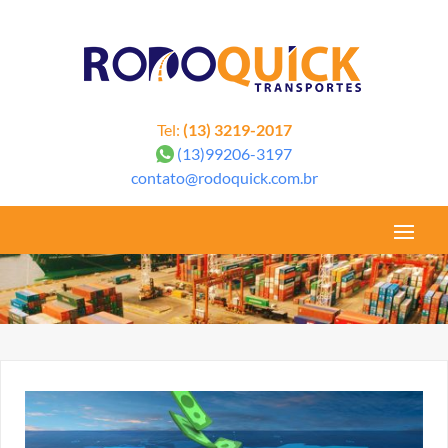
google-site-verification=6aYu2cCqRYtceye_yWH_ZpwN47nfSgmIi8t1TCUD1T4
Tel:
(13) 3219-2017
(13)99206-3197
contato@rodoquick.com.br