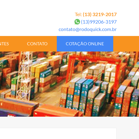
Tel:
(13) 3219-2017
(13)99206-3197
contato@rodoquick.com.br
NTES
CONTATO
COTAÇÃO ONLINE