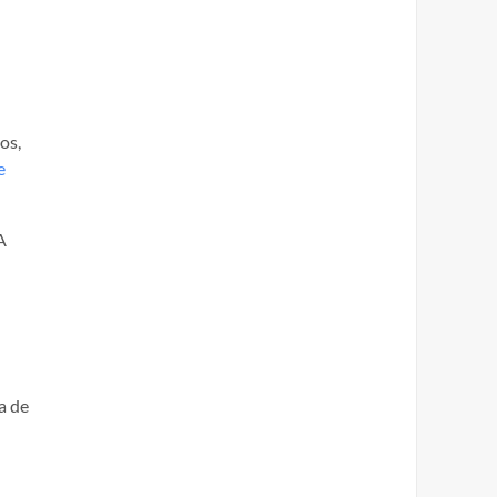
os,
e
A
a de