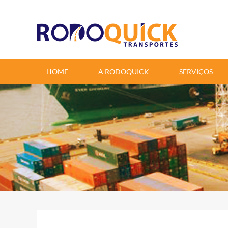
google-site-verification=6aYu2cCqRYtceye_yWH_ZpwN47nfSgmIi8t1TCUD1T4
HOME
A RODOQUICK
SERVIÇOS