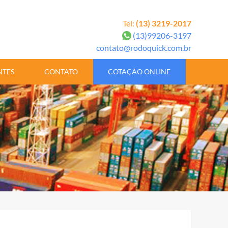
Tel:
(13) 3219-2017
(13)99206-3197
contato@rodoquick.com.br
NTES
CONTATO
COTAÇÃO ONLINE