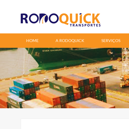
google-site-verification=6aYu2cCqRYtceye_yWH_ZpwN47nfSgmIi8t1TCUD1T4
HOME
A RODOQUICK
SERVIÇOS