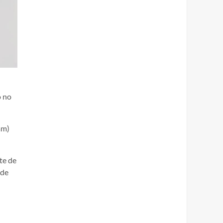
o no
mm)
te de
 de