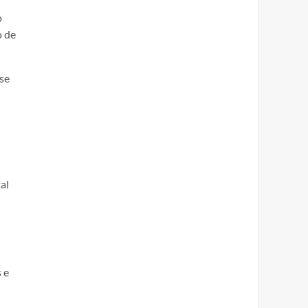
o
o de
se
al
 e