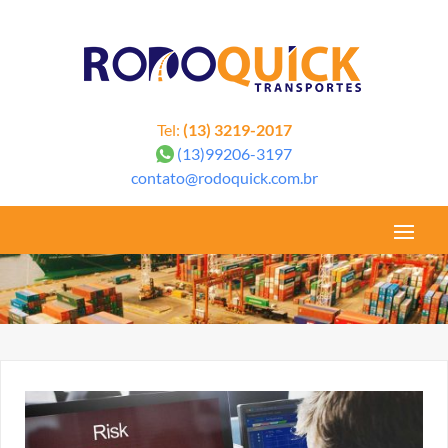
google-site-verification=6aYu2cCqRYtceye_yWH_ZpwN47nfSgmIi8t1TCUD1T4
Tel:
(13) 3219-2017
(13)99206-3197
contato@rodoquick.com.br