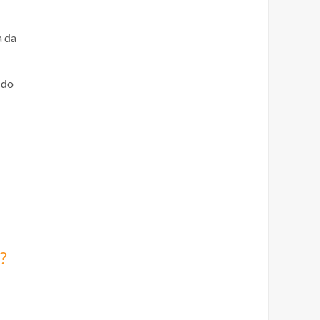
a da
 do
?