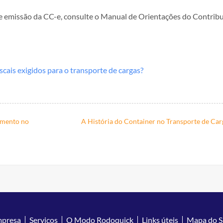
 emissão da CC-e, consulte o Manual de Orientações do Contrib
cais exigidos para o transporte de cargas?
amento no
A História do Container no Transporte de Car
mpresa
Serviços
O Modo Rodoquick
Links úteis
Mapa do S