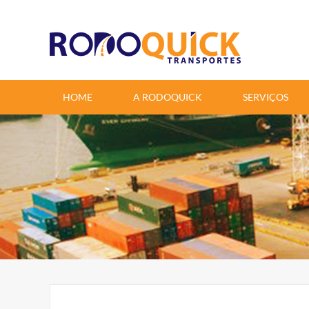
google-site-verification=6aYu2cCqRYtceye_yWH_ZpwN47nfSgmIi8t1TCUD1T4
HOME
A RODOQUICK
SERVIÇOS