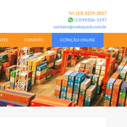
Tel:
(13) 3219-2017
(13)99206-3197
contato@rodoquick.com.br
NTES
CONTATO
COTAÇÃO ONLINE