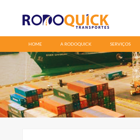
google-site-verification=6aYu2cCqRYtceye_yWH_ZpwN47nfSgmIi8t1TCUD1T4
HOME
A RODOQUICK
SERVIÇOS