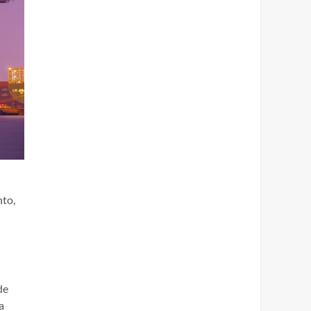
nto,
de
a