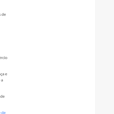
s de
ércio
ça e
 a
 de
e de