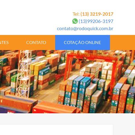
Tel:
(13) 3219-2017
(13)99206-3197
contato@rodoquick.com.br
NTES
CONTATO
COTAÇÃO ONLINE