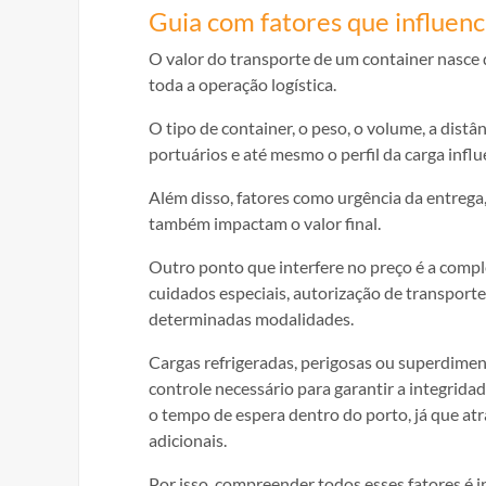
Guia com fatores que influen
O valor do transporte de um container nasce 
toda a operação logística.
O tipo de container, o peso, o volume, a distâ
portuários e até mesmo o perfil da carga infl
Além disso, fatores como urgência da entrega
também impactam o valor final.
Outro ponto que interfere no preço é a comp
cuidados especiais, autorização de transport
determinadas modalidades.
Cargas refrigeradas, perigosas ou superdimen
controle necessário para garantir a integrid
o tempo de espera dentro do porto, já que at
adicionais.
Por isso, compreender todos esses fatores é i