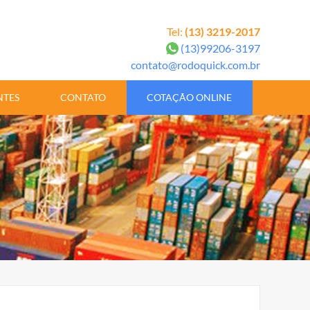
Tel:
(13) 3219-2017
(13)99206-3197
contato@rodoquick.com.br
NTES
CONTATO
COTAÇÃO ONLINE