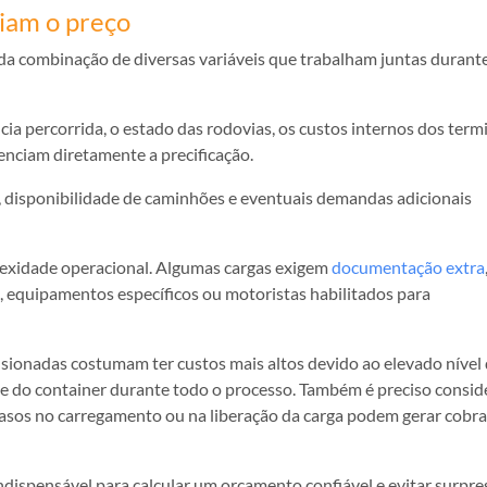
ciam o preço
da combinação de diversas variáveis que trabalham juntas durant
ncia percorrida, o estado das rodovias, os custos internos dos term
uenciam diretamente a precificação.
, disponibilidade de caminhões e eventuais demandas adicionais
lexidade operacional. Algumas cargas exigem
documentação extra
e, equipamentos específicos ou motoristas habilitados para
sionadas costumam ter custos mais altos devido ao elevado nível
ade do container durante todo o processo. Também é preciso consid
rasos no carregamento ou na liberação da carga podem gerar cobr
ndispensável para calcular um orçamento confiável e evitar surpre