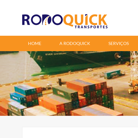
google-site-verification=6aYu2cCqRYtceye_yWH_ZpwN47nfSgmIi8t1TCUD1T4
HOME
A RODOQUICK
SERVIÇOS