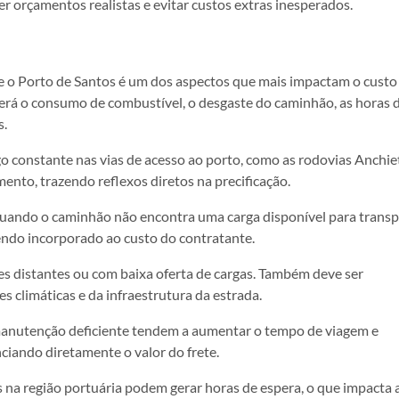
r orçamentos realistas e evitar custos extras inesperados.
a e o Porto de Santos é um dos aspectos que mais impactam o custo
erá o consumo de combustível, o desgaste do caminhão, as horas 
s.
go constante nas vias de acesso ao porto, como as rodovias Anchie
ento, trazendo reflexos diretos na precificação.
 Quando o caminhão não encontra uma carga disponível para transp
sendo incorporado ao custo do contratante.
s distantes ou com baixa oferta de cargas. Também deve ser
s climáticas e da infraestrutura da estrada.
manutenção deficiente tendem a aumentar o tempo de viagem e
iando diretamente o valor do frete.
na região portuária podem gerar horas de espera, o que impacta 