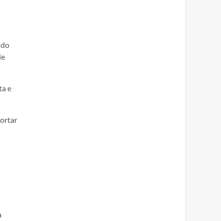
 do
de
ta e
ortar
a