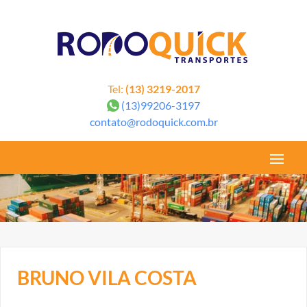
google-site-verification=6aYu2cCqRYtceye_yWH_ZpwN47nfSgmIi8t1TCUD1T4
Tel:
(13) 3219-2017
(13)99206-3197
contato@rodoquick.com.br
BRUNO VILA COSTA